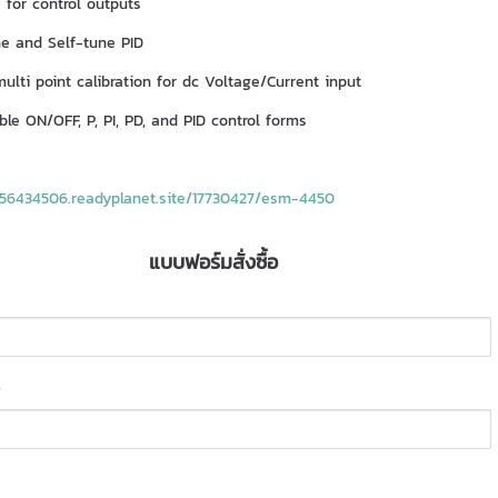
 for control outputs
e and Self-tune PID
ulti point calibration for dc Voltage/Current input
ble ON/OFF, P, PI, PD, and PID control forms
w56434506.readyplanet.site/17730427/esm-4450
แบบฟอร์มสั่งซื้อ
*