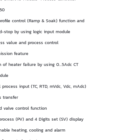
50
profile control (Ramp & Soak) function and
ld-stop by using logic input module
ess value and process control
ission feature
 of heater failure by using 0...5Adc CT
dule
l process input (TC, RTD, mVdc, Vdc, mAdc)
 transfer
d valve control function
process (PV) and 4 Digits set (SV) display
able heating, cooling and alarm