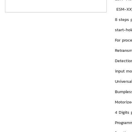
ESM-XX
8 steps 
start-ho
For proc
Retransm
Detection
input mo
Universa
Bumpless
Motorize
4 Digits 
Programm