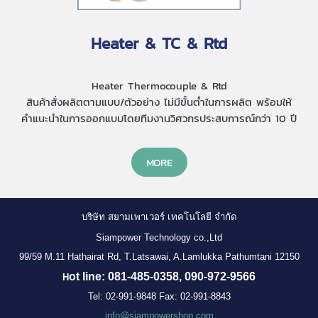
Heater & TC & Rtd
Heater Thermocouple & Rtd
สินค้าสั่งผลิตตามแบบ/ตัวอย่าง ไม่มีขั้นต่ำในการผลิต พร้อมให้
คำแนะนำในการออกแบบโดยทีมงานวิศวกรประสบการณ์กว่า 10 ปี
MORE
บริษัท สยามเพาเวอร์ เทคโนโลยี จำกัด
Siampower Technology co.,Ltd
99/59 M.11 Hathairat Rd, T.Latsawai, A.Lamlukka Pathumtani 12150
ot line: 081-485-0358, 090-972-9566
H
Tel: 02-991-9848 Fax: 02-991-8843
info@siampowershop.com