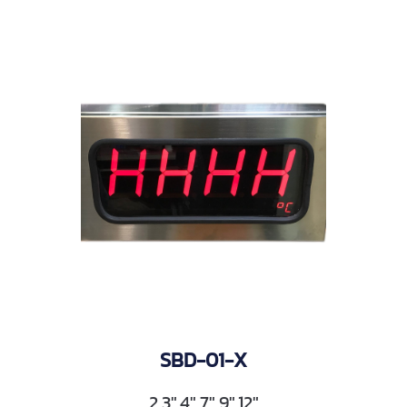
SBD-01-X
2.3",4",7",9",12"