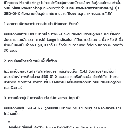
(Process Monitoring) ไม่ควรจำกัดอยู่แค่บนหน้าจอเล็กๆ ในตู้คอนโทรลเท่านั้น
วันนี้
Siam Power Shop
จะพามาดูว่าทำไม
จอแสดงผลดิจิตอลขนาดใหญ่ รุ่น
SBD-01-X
ถึงกลายเป็นอุปกรณ์มาตรฐานที่โรงงานอุตสาหกรรมขาดไม่ได้
1. ลดความผิดพลาดในการอ่านค่า (Human Error)
จอแสดงผลทั่วไปมักมีขนาดเล็ก ทำให้พนักงานต้องเดินเข้าไปดูใกล้ๆ ซึ่งเสี่ยงต่อ
อันตรายและเสียเวลา การใช้
Large Indicator
ที่มีขนาดตัวเลข 4 นิ้ว หรือ 8 นิ้ว
ช่วยให้มองเห็นค่าอุณหภูมิ, แรงดัน หรือจำนวนการผลิตได้ชัดเจนจากระยะไกลกว่า
30 เมตร
2. ตอบโจทย์การทำงานในพื้นที่กว้าง
ไม่ว่าจะเป็นคลังสินค้า (Warehouse) หรือห้องเย็น (Cold Storage) ที่มีพื้นที่
ขนาดใหญ่ การติดตั้งจอ
SBD-01-X
แบบแขวนหรือติดผนัง ช่วยให้หัวหน้างาน
สามารถ Monitor ค่าความชื้นหรือสถานะเครื่องจักรได้ทันทีโดยไม่ต้องเปิดดูผ่าน
คอมพิวเตอร์
3. ความยืดหยุ่นในการเชื่อมต่อ (Universal Input)
จอแสดงผลรุ่น SBD-01-X ถูกออกแบบมาให้ใช้งานร่วมกับอุปกรณ์ได้หลากหลาย
ไม่ว่าจะเป็น:
Analog Signal:
4-20mA หรือ 0-10VDC จาก Sensor โดยตรง